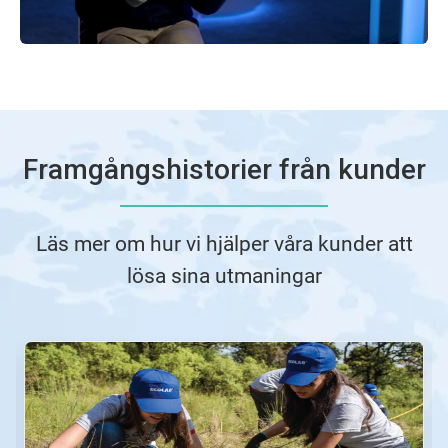
Framgångshistorier från kunder
Läs mer om hur vi hjälper våra kunder att
lösa sina utmaningar
Detta
är
en
karusell.
Använd
knapparna