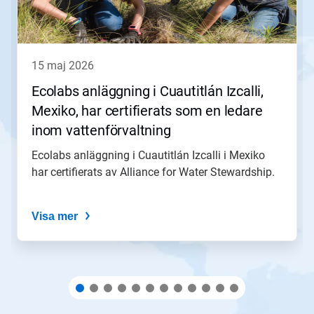
Nästa
och
Föregående
för
att
15 maj 2026
navigera,
eller
Ecolabs anläggning i Cuautitlán Izcalli,
gå
Mexiko, har certifierats som en ledare
till
en
inom vattenförvaltning
bild
med
Ecolabs anläggning i Cuautitlán Izcalli i Mexiko
hjälp
har certifierats av Alliance for Water Stewardship.
av
prickarna.
Visa mer