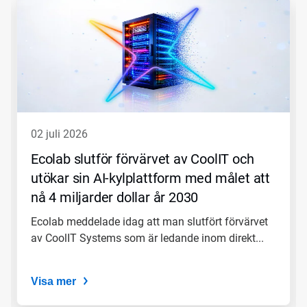
är
en
karusell.
Använd
knapparna
Nästa
och
Föregående
för
att
02 juli 2026
navigera,
eller
Ecolab slutför förvärvet av CoolIT och
gå
utökar sin AI-kylplattform med målet att
till
en
nå 4 miljarder dollar år 2030
bild
med
Ecolab meddelade idag att man slutfört förvärvet
hjälp
av CoolIT Systems som är ledande inom direkt...
av
prickarna.
Visa mer