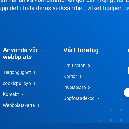
s. Den här unika kombinationen gör det möjligt fö
 upp det i hela deras verksamhet, vilket hjälper 
Använda vår
Vårt företag
T
webbplats
Om Ecolab
Tillgänglighet
Karriär
cookiepolicyn
Investerare
Kontakt
Uppförandekod
Webbplatskarta