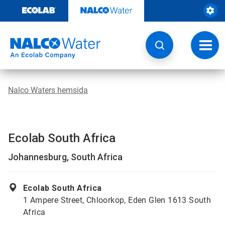
Hoppa
till
innehåll
Ändra
navige
Nalco Waters hemsida
Ecolab South Africa
Johannesburg, South Africa
Ecolab South Africa
1 Ampere Street, Chloorkop, Eden Glen 1613 South
Africa