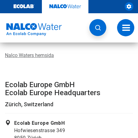
Hoppa
till
innehåll
Ändra
navige
Nalco Waters hemsida
Ecolab Europe GmbH
Ecolab Europe Headquarters
Zürich, Switzerland
Ecolab Europe GmbH
Hofwiesenstrasse 349
8050 Zürich