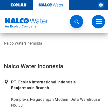
Hoppa
till
innehåll
Ändra
navige
Nalco Waters hemsida
Nalco Water Indonesia
PT. Ecolab International Indonesia
Banjarmasin Branch
Kompleks Pergudangan Modern, Duta Warehouse
No. 38