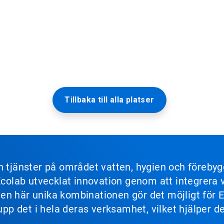
Tillbaka till alla platser
ch tjänster på området vatten, hygien och föreb
 Ecolab utvecklat innovation genom att integrer
s. Den här unika kombinationen gör det möjligt fö
 upp det i hela deras verksamhet, vilket hjälper 