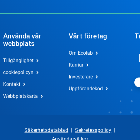
Använda vår
Vårt företag
T
webbplats
Om Ecolab
Tillgänglighet
Karriär
cookiepolicyn
Investerare
Kontakt
Uppförandekod
Webbplatskarta
Säkerhetsdatablad
|
Sekretesspolicy
|
Användarvillkor