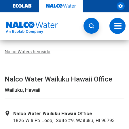
Hoppa
till
innehåll
Ändra
navige
Nalco Waters hemsida
Nalco Water Wailuku Hawaii Office
Wailuku, Hawaii
Nalco Water Wailuku Hawaii Office
1826 Wili Pa Loop, Suite #9, Wailuku, HI 96793