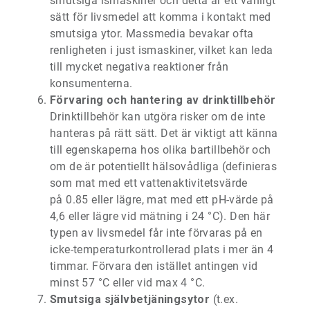
smutsiga ismaskiner och detta är ett vanligt
sätt för livsmedel att komma i kontakt med
smutsiga ytor. Massmedia bevakar ofta
renligheten i just ismaskiner, vilket kan leda
till mycket negativa reaktioner från
konsumenterna.
Förvaring och hantering av drinktillbehör
Drinktillbehör kan utgöra risker om de inte
hanteras på rätt sätt. Det är viktigt att känna
till egenskaperna hos olika bartillbehör och
om de är potentiellt hälsovådliga (definieras
som mat med ett vattenaktivitetsvärde
på 0.85 eller lägre, mat med ett pH-värde på
4,6 eller lägre vid mätning i 24 °C). Den här
typen av livsmedel får inte förvaras på en
icke-temperaturkontrollerad plats i mer än 4
timmar. Förvara den istället antingen vid
minst 57 °C eller vid max 4 °C.
Smutsiga självbetjäningsytor
(t.ex.