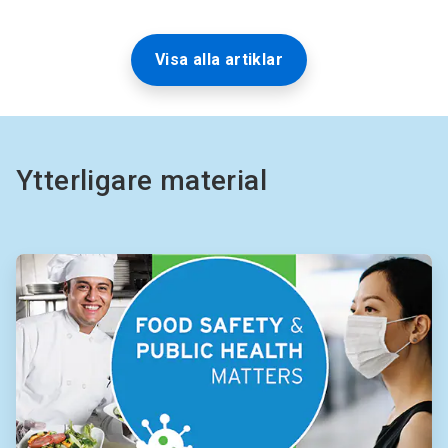
Visa alla artiklar
Ytterligare material
ArticleTile
1
för
2