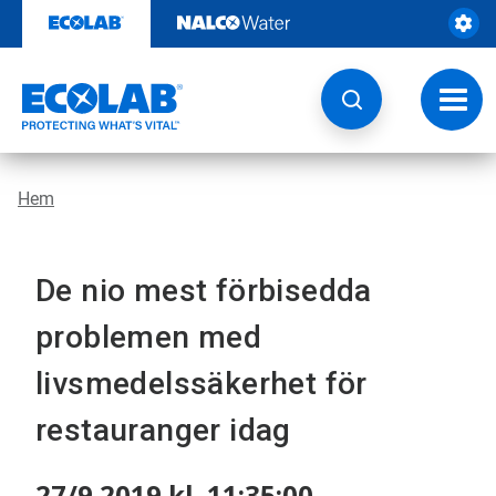
Hoppa
till
innehåll
Ändra
navige
Hem
De nio mest förbisedda
problemen med
livsmedelssäkerhet för
restauranger idag
27/9 2019 kl. 11:35:00