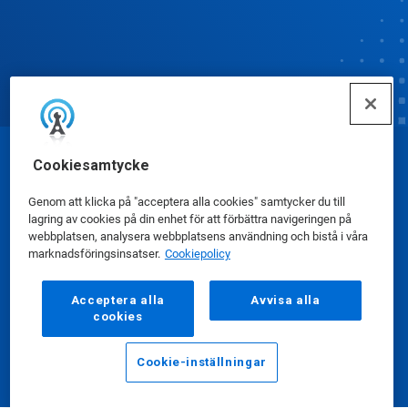
Cookiesamtycke
© Ecolab Inc. 2025
Genom att klicka på "acceptera alla cookies" samtycker du till
lagring av cookies på din enhet för att förbättra navigeringen på
Säkerhetsdatablad
|
Sekretesspolicy
|
webbplatsen, analysera webbplatsens användning och bistå i våra
Användarvillkor
marknadsföringsinsatser.
Cookiepolicy
Acceptera alla
Avvisa alla
cookies
Cookie-inställningar