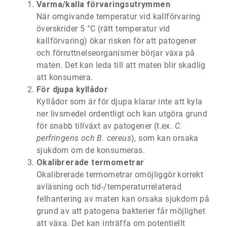
Varma/kalla förvaringsutrymmen
När omgivande temperatur vid kallförvaring
överskrider 5 °C (rätt temperatur vid
kallförvaring) ökar risken för att patogener
och förruttnelseorganismer börjar växa på
maten. Det kan leda till att maten blir skadlig
att konsumera.
För djupa kyllådor
Kyllådor som är för djupa klarar inte att kyla
ner livsmedel ordentligt och kan utgöra grund
för snabb tillväxt av patogener (t.ex.
C.
perfringens och B. cereus
), som kan orsaka
sjukdom om de konsumeras.
Okalibrerade termometrar
Okalibrerade termometrar omöjliggör korrekt
avläsning och tid-/temperaturrelaterad
felhantering av maten kan orsaka sjukdom på
grund av att patogena bakterier får möjlighet
att växa. Det kan inträffa om potentiellt