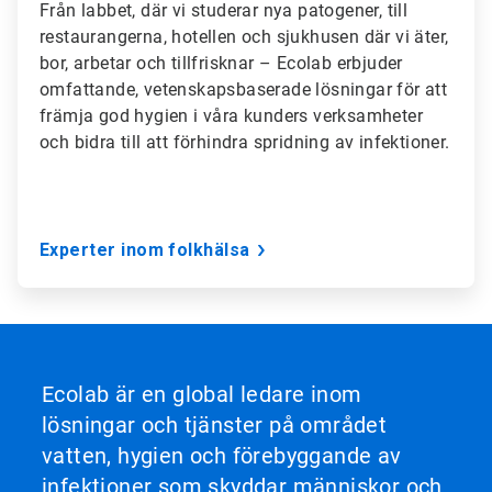
Från labbet, där vi studerar nya patogener, till
restaurangerna, hotellen och sjukhusen där vi äter,
bor, arbetar och tillfrisknar – Ecolab erbjuder
omfattande, vetenskapsbaserade lösningar för att
främja god hygien i våra kunders verksamheter
och bidra till att förhindra spridning av infektioner.
Experter inom folkhälsa
Ecolab är en global ledare inom
lösningar och tjänster på området
vatten, hygien och förebyggande av
infektioner som skyddar människor och