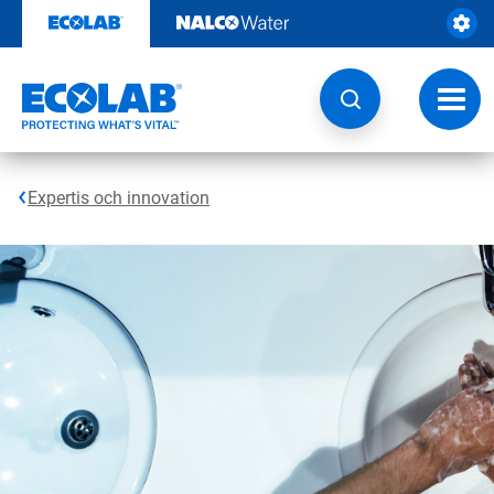
Hoppa
till
innehåll
Ändra
navige
Expertis och innovation