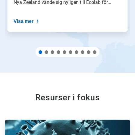
Nya Zeeland vände sig nyligen till Ecolab för...
av
prickarna.
Visa mer
Resurser i fokus
ArticleTile
1
för