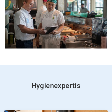
Hygienexpertis
ArticleTile