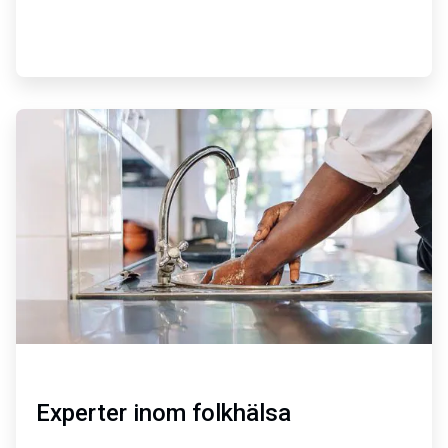
ArticleTile
2
för
2
Experter inom folkhälsa