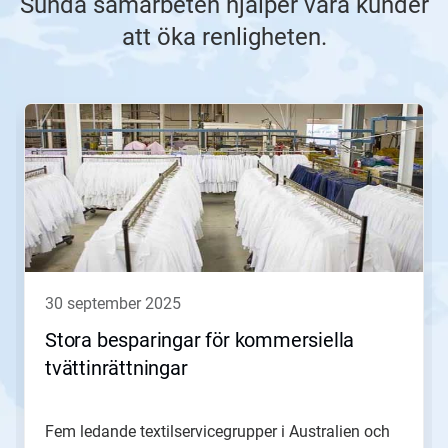
Sunda samarbeten hjälper våra kunder
att öka renligheten.
Detta
är
en
karusell.
Använd
knapparna
Nästa
och
Föregående
för
att
30 september 2025
navigera,
eller
Stora besparingar för kommersiella
gå
tvättinrättningar
till
en
bild
med
Fem ledande textilservicegrupper i Australien och
hjälp