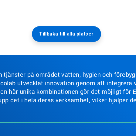
Tillbaka till alla platser
ch tjänster på området vatten, hygien och föreb
 Ecolab utvecklat innovation genom att integrer
s. Den här unika kombinationen gör det möjligt fö
 upp det i hela deras verksamhet, vilket hjälper 