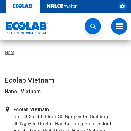
Hoppa
till
innehåll
Ändra
navige
Hem
Ecolab Vietnam
Hanoi, Vietnam
Ecolab Vietnam
Unit 403a, 4th Floor, 30 Nguyen Du Building
30 Nguyen Du Str., Hai Ba Trung Binh District
Hai Ba Trung Binh District, Hanoi, Vietnam