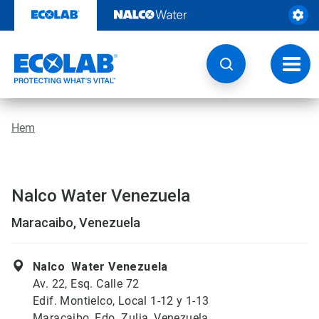
Hoppa
till
innehåll
Ändra
navige
Hem
Nalco Water Venezuela
Maracaibo, Venezuela
Nalco Water Venezuela
Av. 22, Esq. Calle 72
Edif. Montielco, Local 1-12 y 1-13
Maracaibo, Edo. Zulia, Venezuela