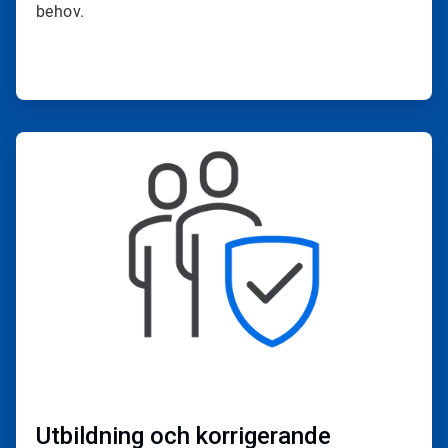
behov.
ArticleTile
3
för
4
Utbildning och korrigerande