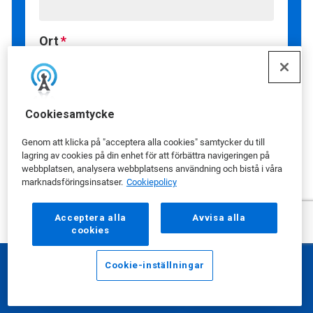
Ort
Region
Cookiesamtycke
Genom att klicka på "acceptera alla cookies" samtycker du till
lagring av cookies på din enhet för att förbättra navigeringen på
webbplatsen, analysera webbplatsens användning och bistå i våra
Postnummer
marknadsföringsinsatser.
Cookiepolicy
Acceptera alla
Avvisa alla
cookies
Land
Cookie-inställningar
E-postadress
Ring
Hur kan vi hjälpa dig?