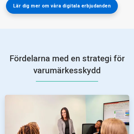
Lär dig mer om våra digitala erbjudanden
Fördelarna med en strategi för
varumärkesskydd
ArticleTile
1
för
4