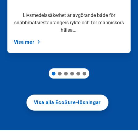
gå
till
en
Livsmedelssäkerhet är avgörande både för
bild
snabbmatsrestaurangers rykte och för människors
med
hjälp
hälsa....
av
prickarna.
Visa mer
Visa alla EcoSure-lösningar