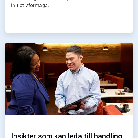
initiativförmåga.
ArticleTile
3
för
4
Insikter som kan leda till handling