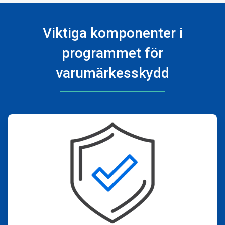
Viktiga komponenter i
programmet för
varumärkesskydd
ArticleTile
1
för
4