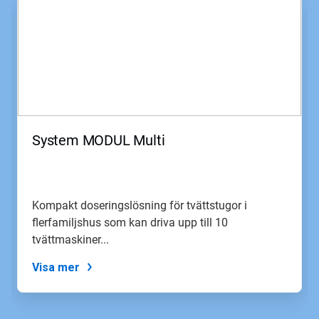
är
en
karusell.
Använd
knapparna
Nästa
och
Föregående
för
att
System MODUL Multi
navigera,
eller
gå
till
en
Kompakt doseringslösning för tvättstugor i
bild
flerfamiljshus som kan driva upp till 10
med
hjälp
tvättmaskiner...
av
prickarna.
Visa mer