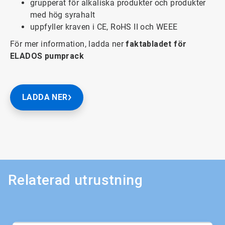
grupperat för alkaliska produkter och produkter
med hög syrahalt
uppfyller kraven i CE, RoHS II och WEEE
För mer information, ladda ner
faktabladet för
ELADOS pumprack
LADDA NER
Relaterad utrustning
Detta