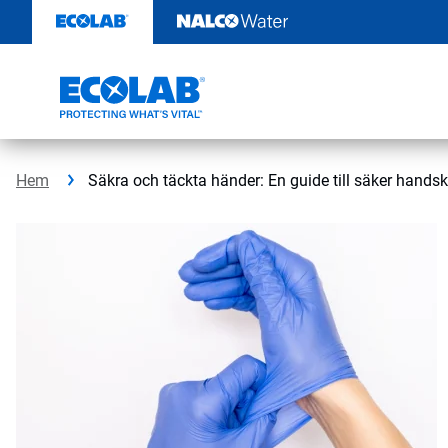
Hoppa
till
innehåll
Hem
Säkra och täckta händer: En guide till säker hand