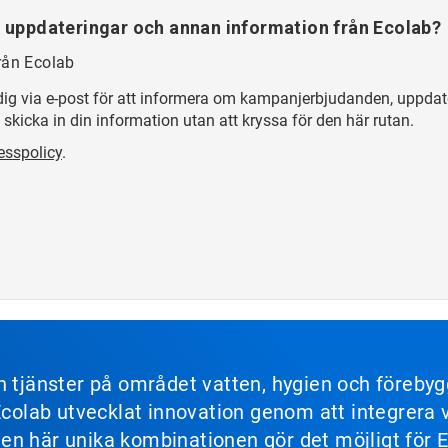
, uppdateringar och annan information från Ecolab?
rån Ecolab
r dig via e-post för att informera om kampanjerbjudanden, uppda
kicka in din information utan att kryssa för den här rutan.
esspolicy
.
ch tjänster på området vatten, hygien och föreb
 Ecolab utvecklat innovation genom att integrer
s. Den här unika kombinationen gör det möjligt fö