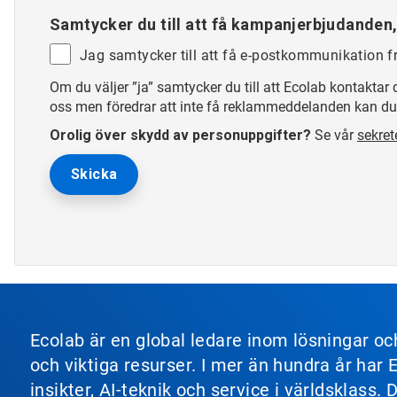
Samtycker du till att få kampanjerbjudanden
Jag samtycker till att få e-postkommunikation f
Om du väljer ”ja” samtycker du till att Ecolab kontakta
oss men föredrar att inte få reklammeddelanden kan du s
Orolig över skydd av personuppgifter?
Se vår
sekret
Ecolab är en global ledare inom lösningar o
och viktiga resurser. I mer än hundra år har
insikter, AI-teknik och service i världsklas