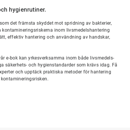
ch hygienrutiner.
om det främsta skyddet mot spridning av bakterier,
ka kontamineringsriskerna inom livsmedelshantering
ätt, effektiv hantering och användning av handskar,
 vår e-bok kan yrkesverksamma inom både livsmedels-
öga säkerhets- och hygienstandarder som krävs idag. Få
xperter och upptäck praktiska metoder för hantering
a kontamineringsrisken.