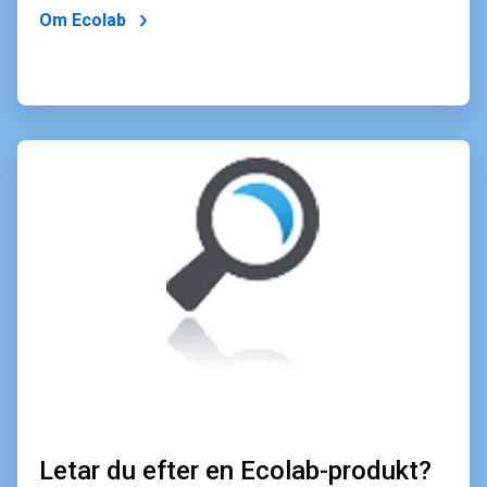
Om Ecolab
ArticleTile
2
för
4
Letar du efter en Ecolab-produkt?