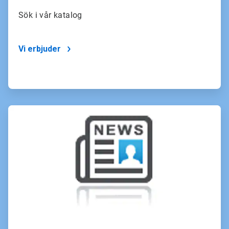
Sök i vår katalog
Vi erbjuder
ArticleTile
3
för
4