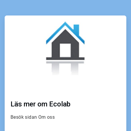
ArticleTile
1
för
4
Läs mer om Ecolab
Besök sidan Om oss