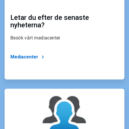
Letar du efter de senaste
nyheterna?
Besök vårt mediacenter
Mediacenter
ArticleTile
4
för
4