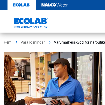
Hoppa
till
innehåll
Hem
Våra lösningar
Varumärkesskydd för närbutik