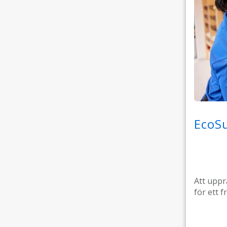
EcoS
Att uppr
för ett f