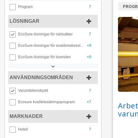
PROG
7
Program
LÖSNINGAR
7
EcoSure-lösningar för närbutiker
+9
EcoSure-lösningar för snabbmatsrestauranger
+9
EcoSure-lösningar för boenden
ANVÄNDNINGSOMRÅDEN
7
Varumärkesskydd
+7
Ecosure kvalitetssäkringsprogram
Arbet
varu
MARKNADER
7
Hotell