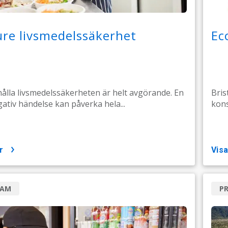
re livsmedelssäkerhet
Ec
hålla livsmedelssäkerheten är helt avgörande. En
Bris
ativ händelse kan påverka hela...
kons
r
vis
RAM
P