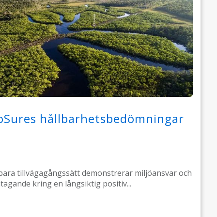
oSures hållbarhetsbedömningar
bara tillvägagångssätt demonstrerar miljöansvar och
åtagande kring en långsiktig positiv...