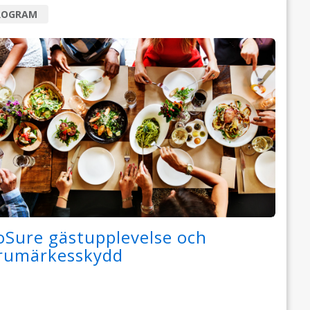
ROGRAM
oSure gästupplevelse och
rumärkesskydd