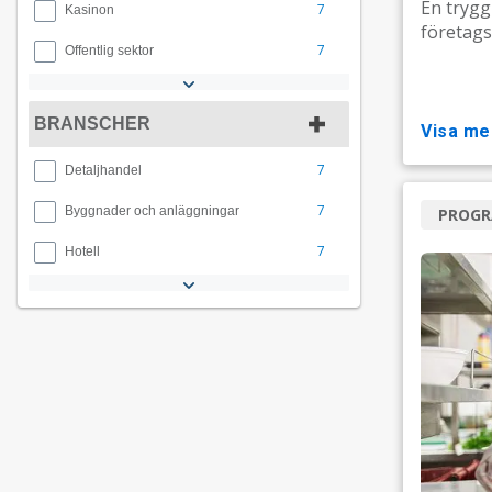
En trygg
7
Kasinon
företags 
7
Offentlig sektor
BRANSCHER
visa me
7
Detaljhandel
7
Byggnader och anläggningar
PROG
7
Hotell