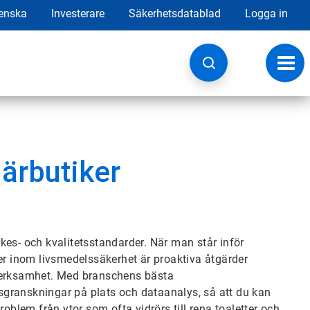
enska
Investerare
Säkerhetsdatablad
Logga in
Ändr
navig
ärbutiker
kes- och kvalitetsstandarder. När man står inför
 inom livsmedelssäkerhet är proaktiva åtgärder
 verksamhet. Med branschens bästa
granskningar på plats och dataanalys, så att du kan
lem från ytor som ofta vidrörs till rena toaletter och