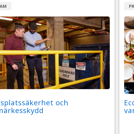
RAM
P
splatssäkerhet och
Ec
märkesskydd
va