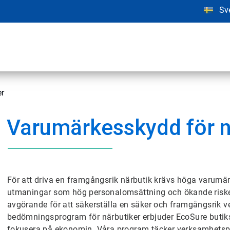
Sv
er
Varumärkesskydd för n
För att driva en framgångsrik närbutik krävs höga varumär
utmaningar som hög personalomsättning och ökande risker
avgörande för att säkerställa en säker och framgångsrik
bedömningsprogram för närbutiker erbjuder EcoSure butiks
fokusera på ekonomin. Våra program täcker verksamhetsprob