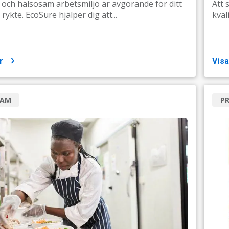
 och hälsosam arbetsmiljö är avgörande för ditt
Att 
rykte. EcoSure hjälper dig att...
kval
r
vis
RAM
P