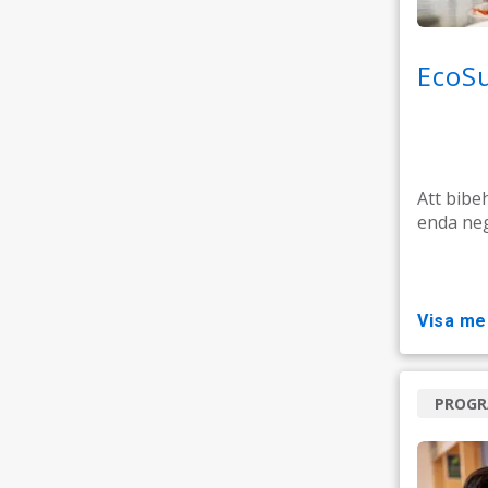
EcoSu
Att bibe
enda neg
visa me
PROG