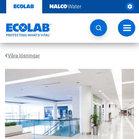
Hoppa
till
innehåll
Ändra
navige
Våra lösningar