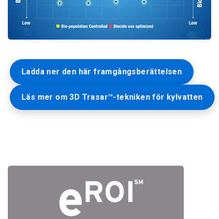
Ladda ner den här framgångsberättelsen
Läs mer om 3D Trasar™-tekniken för kylvatten