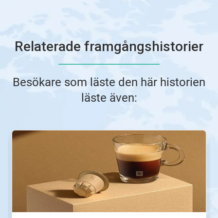
Relaterade framgångshistorier
Besökare som läste den här historien
läste även:
Detta
är
en
karusell.
Använd
knapparna
Nästa
och
Föregående
för