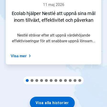
att
11 maj 2026
navigera,
eller
Ecolab hjälper Nestlé att uppnå sina mål
gå
inom tillväxt, effektivitet och påverkan
till
en
bild
med
Nestlé strävar efter att uppnå värdehöjande
hjälp
effektiviseringar för att snabbare uppnå lönsam...
av
prickarna.
Visa mer
Visa alla historier