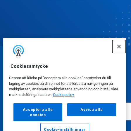
© Ecolab Inc. 2025
Cookiesamtycke
Säkerhetsdatablad
|
Sekretesspolicy
|
Genom att klicka på "acceptera alla cookies" samtycker du till
lagring av cookies på din enhet för att förbättra navigeringen på
Användarvillkor
webbplatsen, analysera webbplatsens användning och bistå i våra
marknadsföringsinsatser.
Cookiepolicy
Acceptera alla
Avvisa alla
cookies
Cookie-inställningar