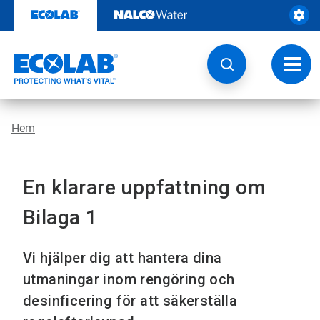
Hoppa
till
innehåll
Ändra
navige
Hem
En klarare uppfattning om
Bilaga 1
Vi hjälper dig att hantera dina
utmaningar inom rengöring och
desinficering för att säkerställa