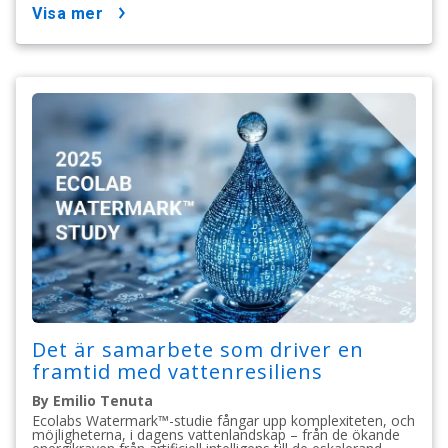
visa mer
Det är samarbete som driver en
framtid med vattenresiliens
By Emilio Tenuta
Ecolabs Watermark™-studie fångar upp komplexiteten, och
möjligheterna, i dagens vattenlandskap – från de ökande