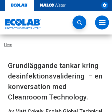
Hoppa
till
innehåll
Ändra
navige
Hem
Grundläggande tankar kring
desinfektionsvalidering – en
konversation med
Cleanrooom Technology​​​​​​​.
Av Matt Cokely, Ecolab Global Technical