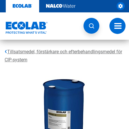
Hoppa
till
innehåll
Ändra
navige
Tillsatsmedel, förstärkare och efterbehandlingsmedel för
CIP-system