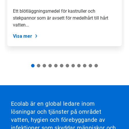
till
en
Ett blötläggningsmedel för kastruller och
bild
stekpannor som är avsett för medelhårt till hårt
med
hjälp
vatten...
av
prickarna.
Visa mer
Ecolab är en global ledare inom
lösningar och tjänster på området
vatten, hygien och förebyggande av
infektioner som skyddar människor och