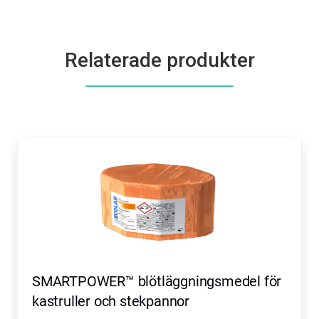
Relaterade produkter
Detta
är
en
karusell.
Använd
knapparna
Nästa
och
Föregående
för
att
SMARTPOWER™ blötläggningsmedel för
navigera,
eller
kastruller och stekpannor
gå