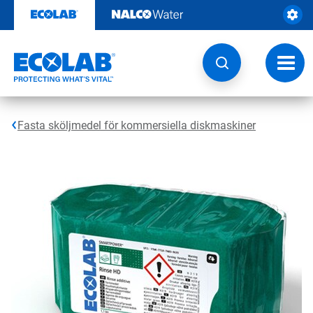
Hoppa
till
innehåll
Ändra
navige
Fasta sköljmedel för kommersiella diskmaskiner