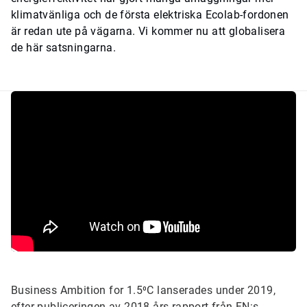
klimatvänliga och de första elektriska Ecolab-fordonen
är redan ute på vägarna. Vi kommer nu att globalisera
de här satsningarna.
Business Ambition for 1.5⁰C lanserades under 2019,
efter publiceringen av 2018 års rapport från FN:s