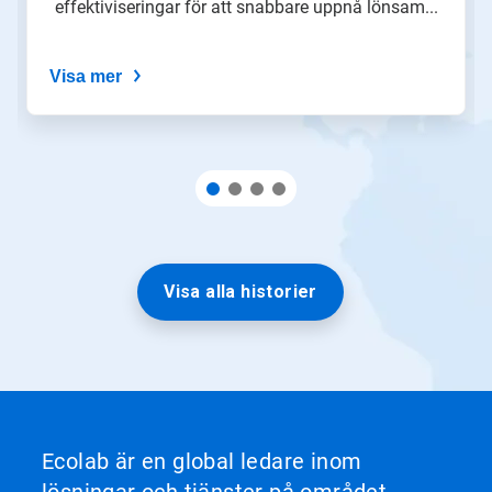
effektiviseringar för att snabbare uppnå lönsam...
av
prickarna.
Visa mer
Visa alla historier
Ecolab är en global ledare inom