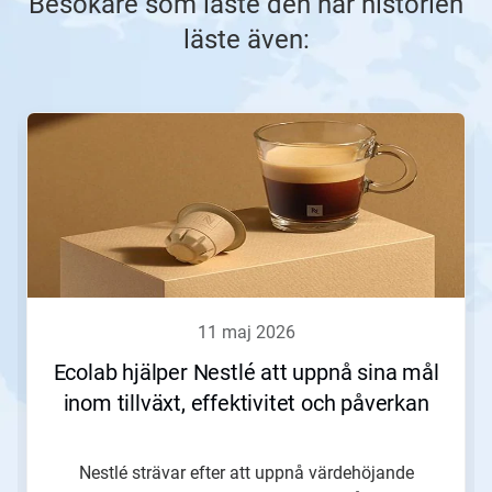
Besökare som läste den här historien
läste även:
Detta
är
en
karusell.
Använd
knapparna
Nästa
och
Föregående
för
att
11 maj 2026
navigera,
eller
Ecolab hjälper Nestlé att uppnå sina mål
gå
inom tillväxt, effektivitet och påverkan
till
en
bild
med
Nestlé strävar efter att uppnå värdehöjande
hjälp