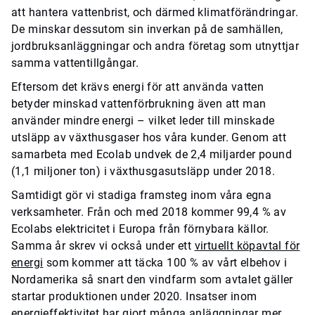
att hantera vattenbrist, och därmed klimatförändringar.
De minskar dessutom sin inverkan på de samhällen,
jordbruksanläggningar och andra företag som utnyttjar
samma vattentillgångar.
Eftersom det krävs energi för att använda vatten
betyder minskad vattenförbrukning även att man
använder mindre energi – vilket leder till minskade
utsläpp av växthusgaser hos våra kunder. Genom att
samarbeta med Ecolab undvek de 2,4 miljarder pound
(1,1 miljoner ton) i växthusgasutsläpp under 2018.
Samtidigt gör vi stadiga framsteg inom våra egna
verksamheter. Från och med 2018 kommer 99,4 % av
Ecolabs elektricitet i Europa från förnybara källor.
Samma år skrev vi också under ett
virtuellt köpavtal för
energi
som kommer att täcka 100 % av vårt elbehov i
Nordamerika så snart den vindfarm som avtalet gäller
startar produktionen under 2020. Insatser inom
energieffektivitet har gjort många anläggningar mer