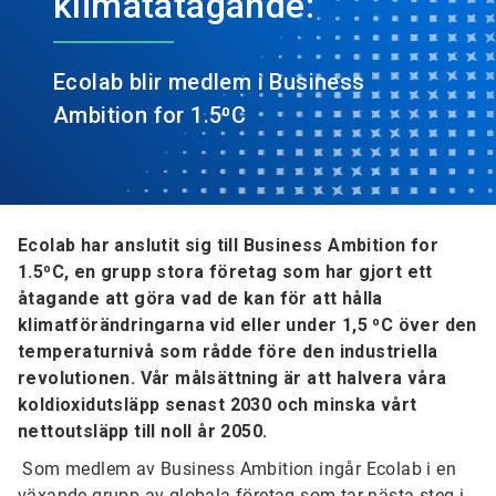
klimatåtagande:
Ecolab blir medlem i Business
Ambition for 1.5⁰C
Ecolab har anslutit sig till Business Ambition for
1.5⁰C, en grupp stora företag som har gjort ett
åtagande att göra vad de kan för att hålla
klimatförändringarna vid eller under 1,5 ⁰C över den
temperaturnivå som rådde före den industriella
revolutionen. Vår målsättning är att halvera våra
koldioxidutsläpp senast 2030 och minska vårt
nettoutsläpp till noll år 2050.
Som medlem av Business Ambition ingår Ecolab i en
växande grupp av globala företag som tar nästa steg i