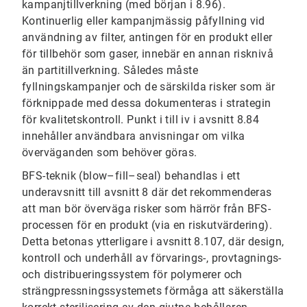
kampanjtillverkning (med början i 8.96).
Kontinuerlig eller kampanjmässig påfyllning vid
användning av filter, antingen för en produkt eller
för tillbehör som gaser, innebär en annan risknivå
än partitillverkning. Således måste
fyllningskampanjer och de särskilda risker som är
förknippade med dessa dokumenteras i strategin
för kvalitetskontroll. Punkt i till iv i avsnitt 8.84
innehåller användbara anvisningar om vilka
överväganden som behöver göras.
BFS-teknik (blow–fill–seal) behandlas i ett
underavsnitt till avsnitt 8 där det rekommenderas
att man bör överväga risker som härrör från BFS-
processen för en produkt (via en riskutvärdering).
Detta betonas ytterligare i avsnitt 8.107, där design,
kontroll och underhåll av förvarings-, provtagnings-
och distribueringssystem för polymerer och
strängpressningssystemets förmåga att säkerställa