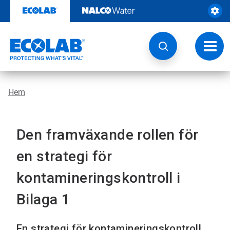
Hoppa
till
innehåll
Ändra
navige
Hem
Den framväxande rollen för
en strategi för
kontamineringskontroll i
Bilaga 1
En strategi för kontamineringskontroll