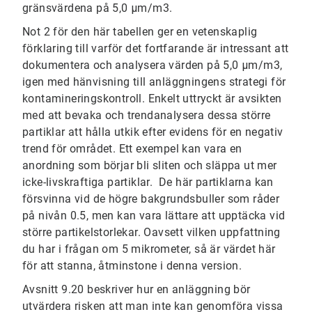
gränsvärdena på 5,0 μm/m3.
Not 2 för den här tabellen ger en vetenskaplig
förklaring till varför det fortfarande är intressant att
dokumentera och analysera värden på 5,0 μm/m3,
igen med hänvisning till anläggningens strategi för
kontamineringskontroll. Enkelt uttryckt är avsikten
med att bevaka och trendanalysera dessa större
partiklar att hålla utkik efter evidens för en negativ
trend för området. Ett exempel kan vara en
anordning som börjar bli sliten och släppa ut mer
icke-livskraftiga partiklar. De här partiklarna kan
försvinna vid de högre bakgrundsbuller som råder
på nivån 0.5, men kan vara lättare att upptäcka vid
större partikelstorlekar. Oavsett vilken uppfattning
du har i frågan om 5 mikrometer, så är värdet här
för att stanna, åtminstone i denna version.
Avsnitt 9.20 beskriver hur en anläggning bör
utvärdera risken att man inte kan genomföra vissa