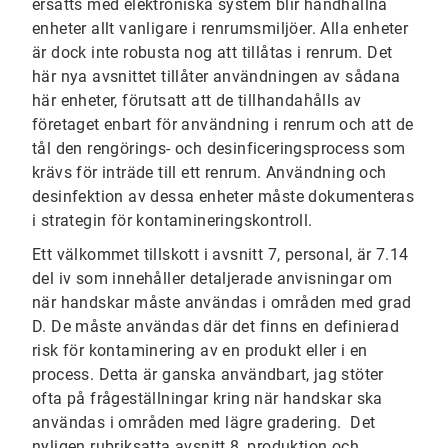
ersätts med elektroniska system blir handhållna
enheter allt vanligare i renrumsmiljöer. Alla enheter
är dock inte robusta nog att tillåtas i renrum. Det
här nya avsnittet tillåter användningen av sådana
här enheter, förutsatt att de tillhandahålls av
företaget enbart för användning i renrum och att de
tål den rengörings- och desinficeringsprocess som
krävs för inträde till ett renrum. Användning och
desinfektion av dessa enheter måste dokumenteras
i strategin för kontamineringskontroll.
Ett välkommet tillskott i avsnitt 7, personal, är 7.14
del iv som innehåller detaljerade anvisningar om
när handskar måste användas i områden med grad
D. De måste användas där det finns en definierad
risk för kontaminering av en produkt eller i en
process. Detta är ganska användbart, jag stöter
ofta på frågeställningar kring när handskar ska
användas i områden med lägre gradering. Det
nyligen rubriksatta avsnitt 8, produktion och