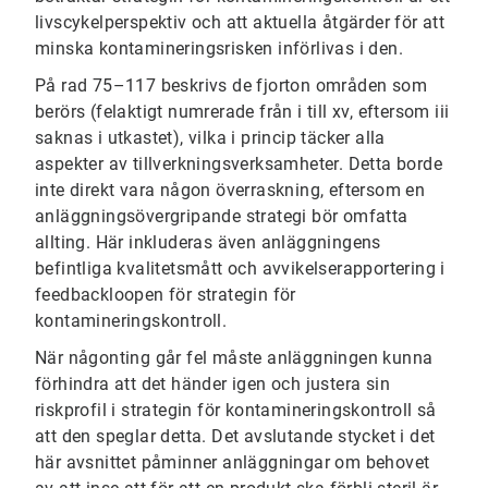
livscykelperspektiv och att aktuella åtgärder för att
minska kontamineringsrisken införlivas i den.
På rad 75–117 beskrivs de fjorton områden som
berörs (felaktigt numrerade från i till xv, eftersom iii
saknas i utkastet), vilka i princip täcker alla
aspekter av tillverkningsverksamheter. Detta borde
inte direkt vara någon överraskning, eftersom en
anläggningsövergripande strategi bör omfatta
allting. Här inkluderas även anläggningens
befintliga kvalitetsmått och avvikelserapportering i
feedbackloopen för strategin för
kontamineringskontroll.
När någonting går fel måste anläggningen kunna
förhindra att det händer igen och justera sin
riskprofil i strategin för kontamineringskontroll så
att den speglar detta. Det avslutande stycket i det
här avsnittet påminner anläggningar om behovet