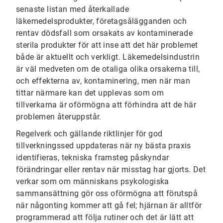
senaste listan med återkallade
läkemedelsprodukter, företagsålägganden och
rentav dödsfall som orsakats av kontaminerade
sterila produkter för att inse att det här problemet
både är aktuellt och verkligt. Läkemedelsindustrin
är väl medveten om de otaliga olika orsakerna till,
och effekterna av, kontaminering, men när man
tittar närmare kan det upplevas som om
tillverkarna är oförmögna att förhindra att de här
problemen återuppstår.
Regelverk och gällande riktlinjer för god
tillverkningssed uppdateras när ny bästa praxis
identifieras, tekniska framsteg påskyndar
förändringar eller rentav när misstag har gjorts. Det
verkar som om människans psykologiska
sammansättning gör oss oförmögna att förutspå
när någonting kommer att gå fel; hjärnan är alltför
programmerad att följa rutiner och det är lätt att