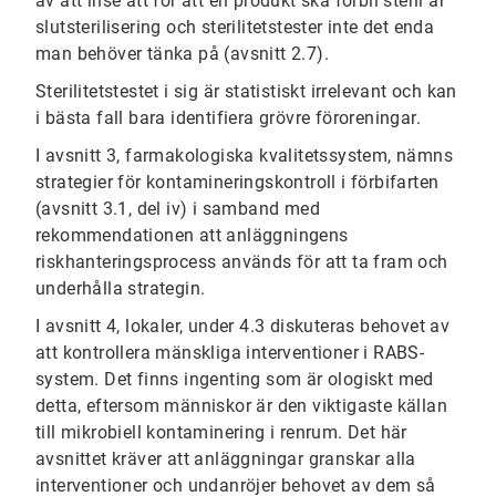
av att inse att för att en produkt ska förbli steril är
slutsterilisering och sterilitetstester inte det enda
man behöver tänka på (avsnitt 2.7).
Sterilitetstestet i sig är statistiskt irrelevant och kan
i bästa fall bara identifiera grövre föroreningar.
I avsnitt 3, farmakologiska kvalitetssystem, nämns
strategier för kontamineringskontroll i förbifarten
(avsnitt 3.1, del iv) i samband med
rekommendationen att anläggningens
riskhanteringsprocess används för att ta fram och
underhålla strategin.
I avsnitt 4, lokaler, under 4.3 diskuteras behovet av
att kontrollera mänskliga interventioner i RABS-
system. Det finns ingenting som är ologiskt med
detta, eftersom människor är den viktigaste källan
till mikrobiell kontaminering i renrum. Det här
avsnittet kräver att anläggningar granskar alla
interventioner och undanröjer behovet av dem så