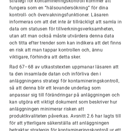
strategi för kontamineringskontroll kommer att
fungera som en ”hälsoundersökning” för dina
kontroll- och övervakningsfunktioner. Läsaren
informeras om att det inte är tillräckligt att samla in
data om statusen för tillverkningsverksamheten,
utan att man också måste utvärdera denna data
och titta efter trender som kan indikera att det finns
en risk att man tappar kontrollen och, ännu
viktigare, förhindra att detta sker.
Rad 67–68 av utkaststexten uppmanar läsaren att
ta den insamlade datan och införliva den i
anläggningens strategi för kontamineringskontroll,
så att denna blir ett levande underlag som
anpassar sig till förändringar på anläggningen och
kan utgöra ett viktigt dokument som beskriver hur
anläggningen minimerar risken att
produktkvaliteten påverkas. Avsnitt 2.6 har lagts till
för att ytterligare säkerställa att anläggningen
betraktar strategin för kontamineringskontroll ur ett