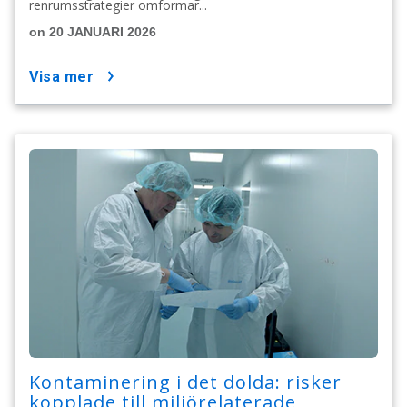
renrumsstrategier omformar...
on 20 JANUARI 2026
visa mer
Kontaminering i det dolda: risker
kopplade till miljörelaterade