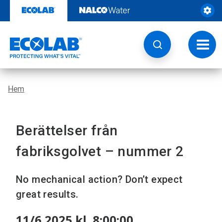
Hoppa
till
innehåll
Ändra
navige
Hem
Berättelser från
fabriksgolvet – nummer 2
No mechanical action? Don’t expect
great results.
11/6 2025 kl. 8:00:00