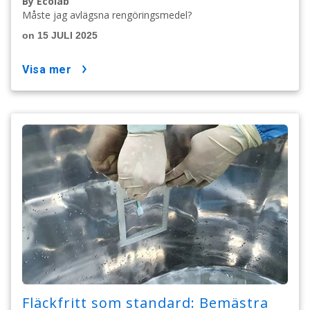
By Ecolab
Måste jag avlägsna rengöringsmedel?
on 15 JULI 2025
visa mer
Fläckfritt som standard: Bemästra