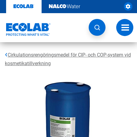
Hoppa
till
innehåll
Ändra
navige
Cirkulationsrengöringsmedel för CIP- och COP-system vid
kosmetikatillverkning