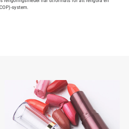
s rengöringsmedel har utformats för att rengöra en
(COP)-system.