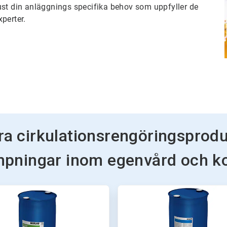
ust din anläggnings specifika behov som uppfyller de
perter.
a cirkulationsrengöringsprod
ämpningar inom egenvård och 