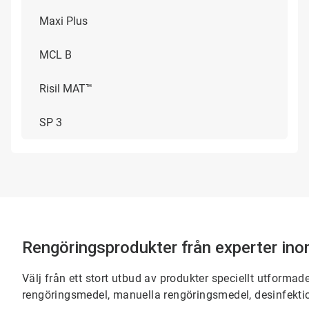
Maxi Plus
MCL B
Risil MAT™
SP 3
Rengöringsprodukter från experter ino
Välj från ett stort utbud av produkter speciellt utforma
rengöringsmedel, manuella rengöringsmedel, desinfektio