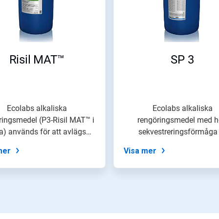
Risil MAT™
SP 3
Ecolabs alkaliska
Ecolabs alkaliska
ringsmedel (P3-Risil MAT™ i
rengöringsmedel med 
a) används för att avlägsna
sekvestreringsförmåga 
besvärliga...
avsedda för användning p
mer
Visa mer