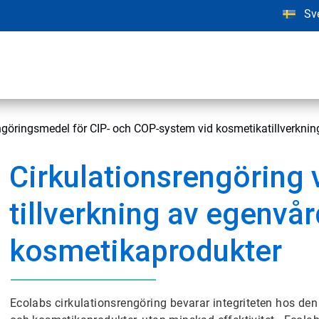
Sv
ngöringsmedel för CIP- och COP-system vid kosmetikatillverknin
Cirkulationsrengöring 
tillverkning av egenvå
kosmetikaprodukter
Ecolabs cirkulationsrengöring bevarar integriteten hos den