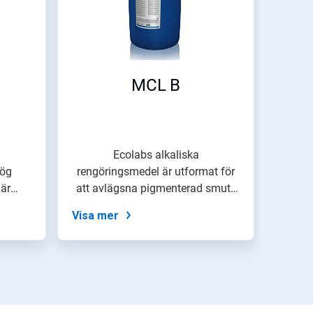
MCL B
Ecolabs alkaliska
hög
rengöringsmedel är utformat för
är
att avlägsna pigmenterad smuts
å...
och blandningar...
Visa mer