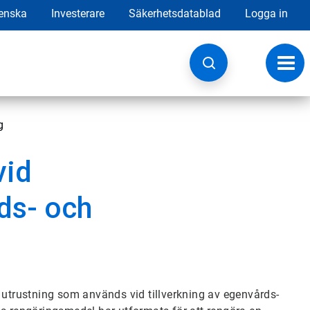
enska
Investerare
Säkerhetsdatablad
Logga in
Ändr
navig
g
vid
rds- och
 utrustning som används vid tillverkning av egenvårds-