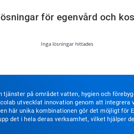
lösningar för egenvård och ko
Inga lösningar hittades
ch tjänster på området vatten, hygien och föreb
 Ecolab utvecklat innovation genom att integrer
s. Den här unika kombinationen gör det möjligt fö
 upp det i hela deras verksamhet, vilket hjälper 