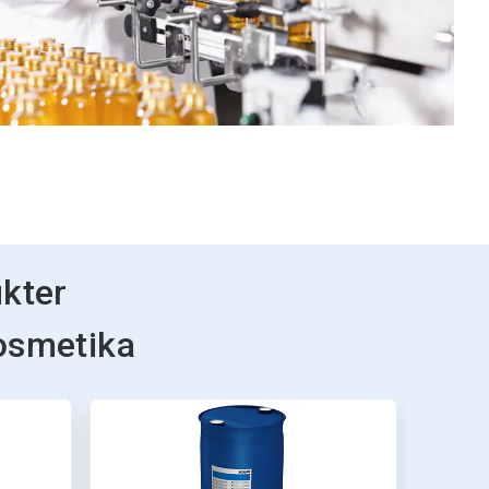
ukter
kosmetika