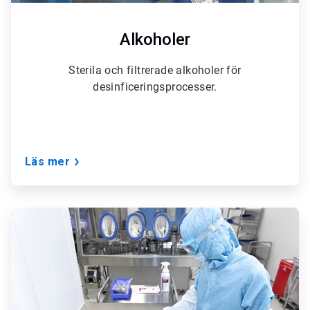
Alkoholer
Sterila och filtrerade alkoholer för
desinficeringsprocesser.
Läs mer
ArticleTile
4
för
6