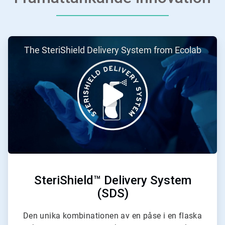
ArticleTile
The SteriShield Delivery System from Ecolab
2
för
3
SteriShield™ Delivery System
(SDS)
Den unika kombinationen av en påse i en flaska