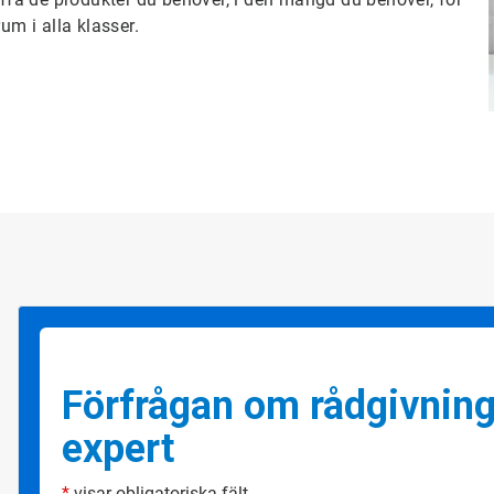
um i alla klasser.
Förfrågan om rådgivning
expert
*
visar obligatoriska fält