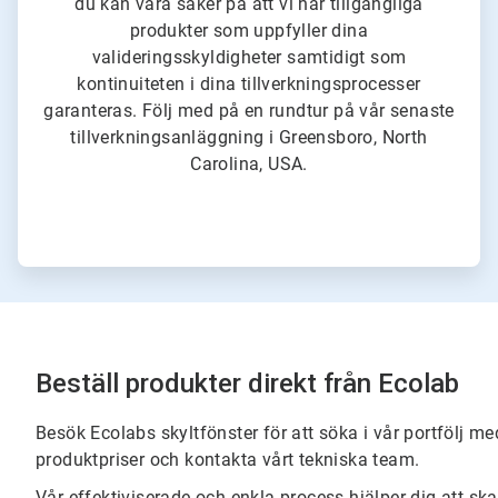
du kan vara säker på att vi har tillgängliga
produkter som uppfyller dina
valideringsskyldigheter samtidigt som
kontinuiteten i dina tillverkningsprocesser
garanteras. Följ med på en rundtur på vår senaste
tillverkningsanläggning i Greensboro, North
Carolina, USA.
Beställ produkter direkt från Ecolab
Besök Ecolabs skyltfönster för att söka i vår portfölj m
produktpriser och kontakta vårt tekniska team.
Vår effektiviserade och enkla process hjälper dig att sk