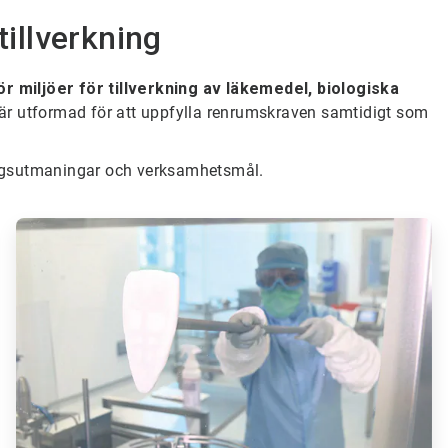
illverkning
 miljöer för tillverkning av läkemedel, biologiska
 är utformad för att uppfylla renrumskraven samtidigt som
ringsutmaningar och verksamhetsmål.
ArticleTile
3
för
6