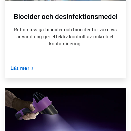
Biocider och desinfektionsmedel
Rutinmässiga biocider och biocider för växelvis
användning ger effektiv kontroll av mikrobiell
kontaminering.
Läs mer
ArticleTile
6
för
6