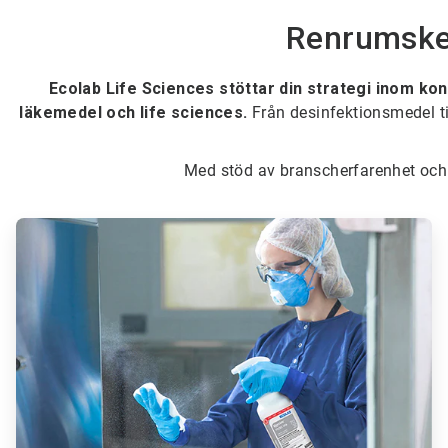
Renrumskem
Ecolab Life Sciences stöttar din strategi inom ko
läkemedel och life sciences.
Från desinfektionsmedel ti
Med stöd av branscherfarenhet och 
ArticleTile
1
för
6