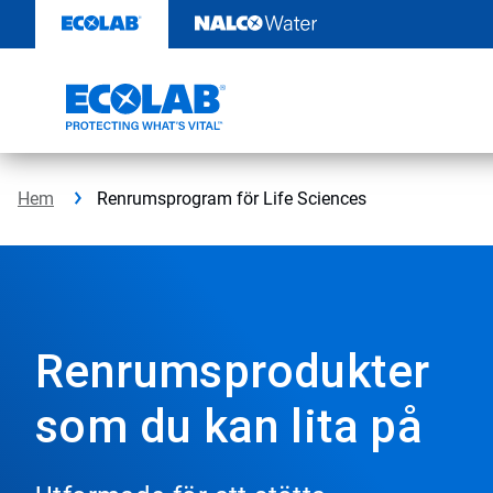
Hoppa
till
innehåll
Hem
Renrumsprogram för Life Sciences
Renrumsprodukter
som du kan lita på