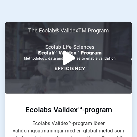
ArticleTile
The Ecolab® ValidexTM Program
3
för
3
Ecolabs Validex™-program
Ecolabs Validex™-program löser
valideringsutmaningar med en global metod som