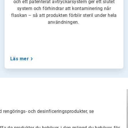
och ett patenterat avtryckarsystem ger ett slutet
system och förhindrar att kontaminering når
flaskan – så att produkten förblir steril under hela
användningen.
Läs mer
ed rengörings- och desinficeringsprodukter, se
affa de produkter du behöver, i den mängd du behöver, för