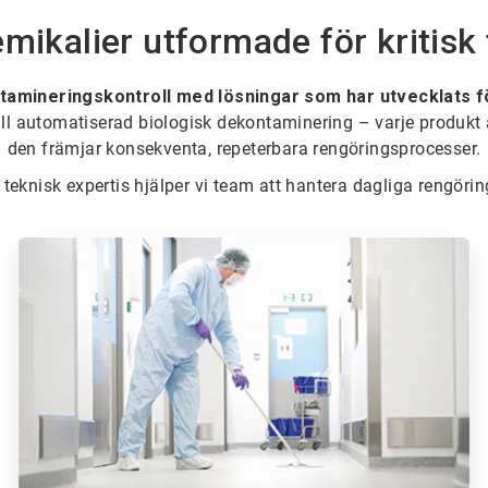
ikalier utformade för kritisk t
ntamineringskontroll med lösningar som har utvecklats för
ll automatiserad biologisk dekontaminering – varje produkt
den främjar konsekventa, repeterbara rengöringsprocesser.
teknisk expertis hjälper vi team att hantera dagliga rengö
ArticleTile
2
för
6