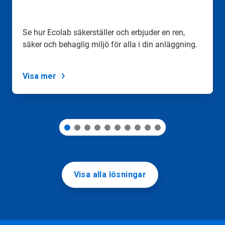
gå
till
en
Se hur Ecolab säkerställer och erbjuder en ren,
bild
säker och behaglig miljö för alla i din anläggning.
med
hjälp
av
prickarna.
Visa mer
Visa alla lösningar