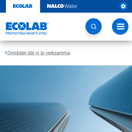
Hoppa
till
innehåll
Ändra
navige
Områden där vi är verksamma