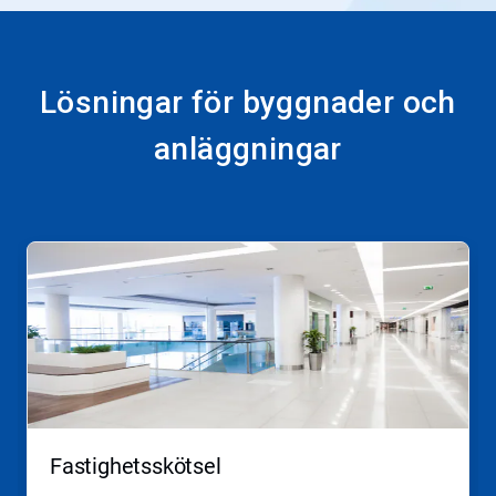
Lösningar för byggnader och
anläggningar
Detta
är
en
karusell.
Använd
knapparna
Nästa
och
Föregående
för
att
Fastighetsskötsel
navigera,
eller