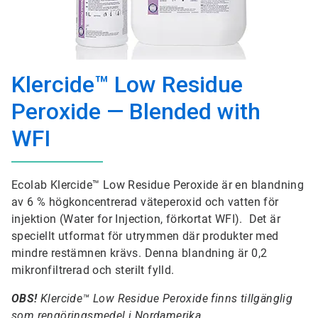
Klercide™ Low Residue
Peroxide — Blended with
WFI
Ecolab Klercide™​​​​​​​ Low Residue Peroxide är en blandning
av 6 % högkoncentrerad väteperoxid och vatten för
injektion (Water for Injection, förkortat WFI). Det är
speciellt utformat för utrymmen där produkter med
mindre restämnen krävs. Denna blandning är 0,2
mikronfiltrerad och sterilt fylld.
OBS!
Klercide™ Low Residue Peroxide finns tillgänglig
som rengöringsmedel i Nordamerika.