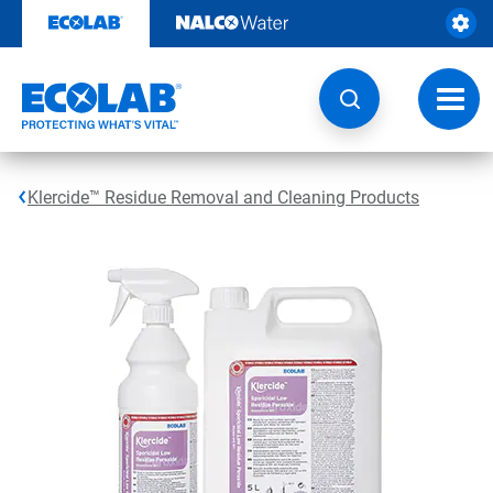
Hoppa
till
innehåll
Ändra
navige
Klercide™ Residue Removal and Cleaning Products