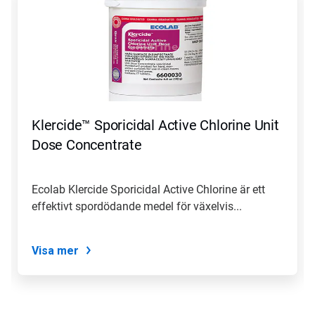
en
karusell.
Använd
knapparna
Nästa
och
Föregående
för
att
Klercide™ Sporicidal Active Chlorine Unit
navigera,
eller
Dose Concentrate
gå
till
en
Ecolab Klercide Sporicidal Active Chlorine är ett
bild
effektivt spordödande medel för växelvis...
med
hjälp
av
prickarna.
Visa mer