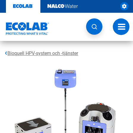
Hoppa
till
innehåll
Ändra
navige
Bioquell HPV-system och -tjänster