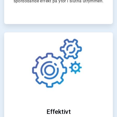
spordödande effekt på ytor i slutna utrymmen.
ArticleTile
3
för
4
Effektivt