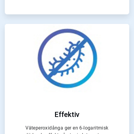
ArticleTile
2
för
4
Effektiv
Väteperoxidånga ger en 6-logaritmisk