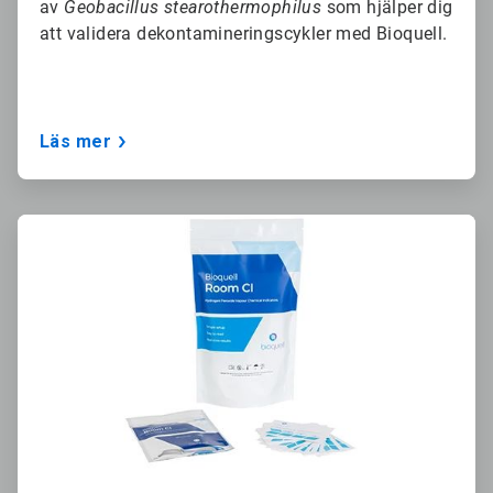
av
Geobacillus stearothermophilus
som hjälper dig
att validera dekontamineringscykler med Bioquell.
Läs mer
ArticleTile
3
för
3