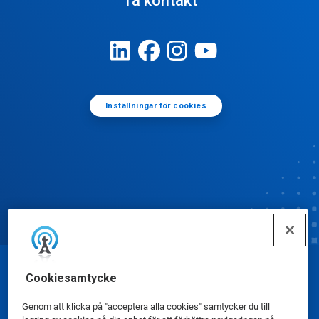
Ta kontakt
Inställningar för cookies
© Ecolab Inc. 2025
Cookiesamtycke
Genom att klicka på "acceptera alla cookies" samtycker du till
Säkerhetsdatablad
|
Sekretesspolicy
|