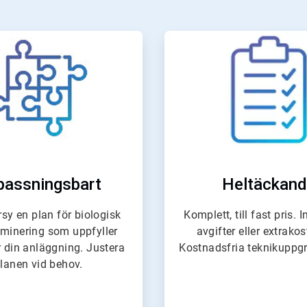
ArticleTile
ArticleTil
2
3
för
för
4
4
passningsbart
Heltäckan
sy en plan för biologisk
Komplett, till fast pris. 
minering som uppfyller
avgifter eller extrako
 din anläggning. Justera
Kostnadsfria teknikuppgr
lanen vid behov.