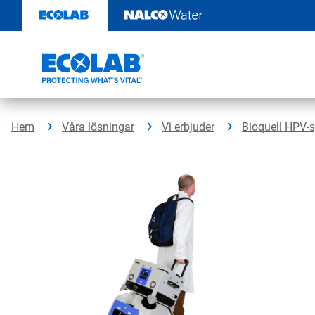
Hoppa
till
innehåll
Hem
Våra lösningar
Vi erbjuder
Bioquell HPV-s