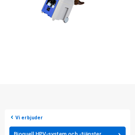
Vi erbjuder
Bioquell HPV-system och -tjänster