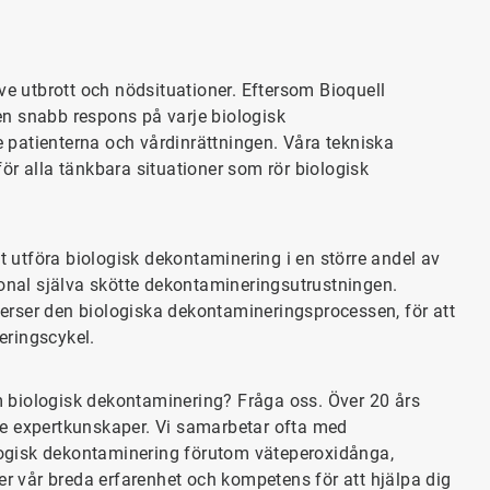
ive utbrott och nödsituationer. Eftersom Bioquell
en snabb respons på varje biologisk
 patienterna och vårdinrättningen. Våra tekniska
för alla tänkbara situationer som rör biologisk
att utföra biologisk dekontaminering i en större andel av
onal själva skötte dekontamineringsutrustningen.
erser den biologiska dekontamineringsprocessen, för att
eringscykel.
m biologisk dekontaminering? Fråga oss. Över 20 års
ade expertkunskaper. Vi samarbetar ofta med
logisk dekontaminering förutom väteperoxidånga,
r vår breda erfarenhet och kompetens för att hjälpa dig