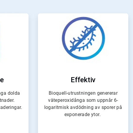
e
ArticleTile
4
för
4
de
Effektiv
Inga dolda
Bioquell-utrustningen genererar
stnader.
väteperoxidånga som uppnår 6-
aderingar.
logaritmisk avdödning av sporer på
exponerade ytor.