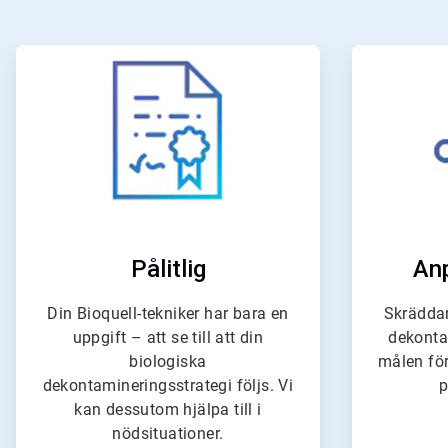
ArticleTile
1
för
4
Pålitlig
An
Din Bioquell-tekniker har bara en
Skräddar
uppgift – att se till att din
dekonta
biologiska
målen för
dekontamineringsstrategi följs. Vi
p
kan dessutom hjälpa till i
nödsituationer.