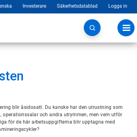
enska
Investerare
Säkerhetsdatablad
Logga in
Ändr
navig
nsten
nering blir åsidosatt. Du kanske har den utrustning som
um, operationssalar och andra utrymmen, men vem utför
iga för de här arbetsuppgifterna blir upptagna med
tamineringscykler?