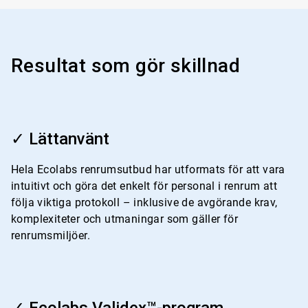
Resultat som gör skillnad
ArticleTile
1
✓ Lättanvänt
för
4
Hela Ecolabs renrumsutbud har utformats för att vara
intuitivt och göra det enkelt för personal i renrum att
följa viktiga protokoll – inklusive de avgörande krav,
komplexiteter och utmaningar som gäller för
renrumsmiljöer.
ArticleTile
2
✓ Ecolabs Validex™-program