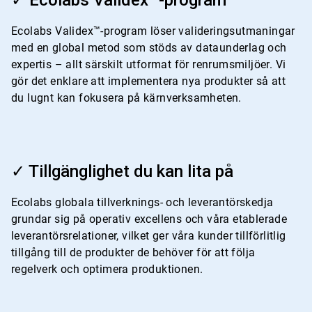
för
4
Ecolabs Validex™-program löser valideringsutmaningar
med en global metod som stöds av dataunderlag och
expertis – allt särskilt utformat för renrumsmiljöer. Vi
gör det enklare att implementera nya produkter så att
du lugnt kan fokusera på kärnverksamheten.
ArticleTile
3
✓ Tillgänglighet du kan lita på
för
4
Ecolabs globala tillverknings- och leverantörskedja
grundar sig på operativ excellens och våra etablerade
leverantörsrelationer, vilket ger våra kunder tillförlitlig
tillgång till de produkter de behöver för att följa
regelverk och optimera produktionen.