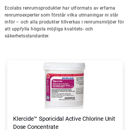
Ecolabs renrumsprodukter har utformats av erfarna
renrumsexperter som förstår vilka utmaningar ni står
inför – och alla produkter tillverkas i renrumsmiljöer för
att uppfylla högsta möjliga kvalitets- och
säkerhetsstandarder.
Detta
är
en
karusell.
Använd
knapparna
Nästa
och
Föregående
för
att
Klercide™ Sporicidal Active Chlorine Unit
navigera,
eller
Dose Concentrate