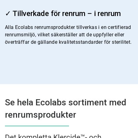
ArticleTile
4
✓ Tillverkade för renrum – i renrum
för
4
Alla Ecolabs renrumsprodukter tillverkas i en certifierad
renrumsmiljö, vilket säkerställer att de uppfyller eller
överträffar de gällande kvalitetsstandarder för sterilitet.
Se hela Ecolabs sortiment med
renrumsprodukter
Det kompletta Klercide™- och