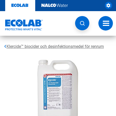
Hoppa
till
innehåll
Ändra
navige
Klercide™ biocider och desinfektionsmedel för renrum