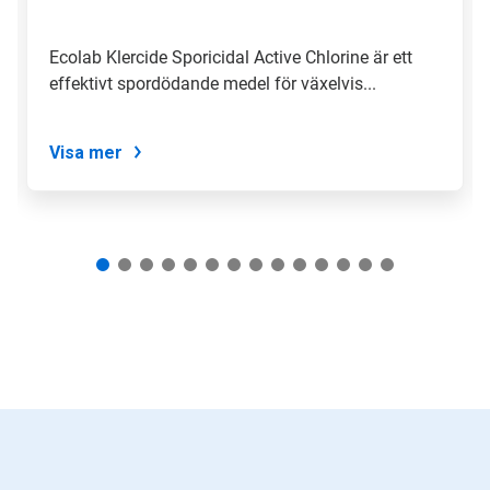
gå
till
en
Ecolab Klercide Sporicidal Active Chlorine är ett
bild
effektivt spordödande medel för växelvis...
med
hjälp
av
prickarna.
Visa mer