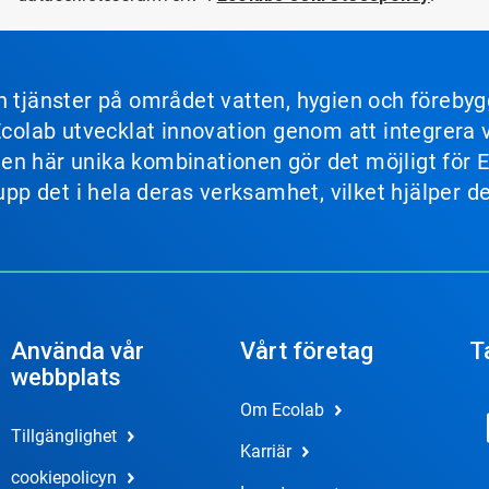
ch tjänster på området vatten, hygien och föreb
 Ecolab utvecklat innovation genom att integrer
s. Den här unika kombinationen gör det möjligt fö
 upp det i hela deras verksamhet, vilket hjälper 
Använda vår
Vårt företag
T
webbplats
Om Ecolab
Tillgänglighet
Karriär
cookiepolicyn