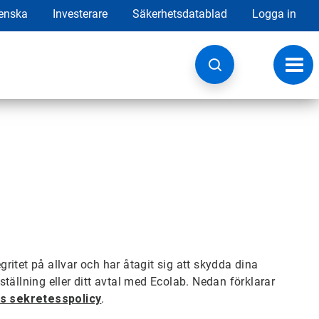
enska
Investerare
Säkerhetsdatablad
Logga in
Ändr
navig
ritet på allvar och har åtagit sig att skydda dina
tällning eller ditt avtal med Ecolab. Nedan förklarar
s sekretesspolicy
.