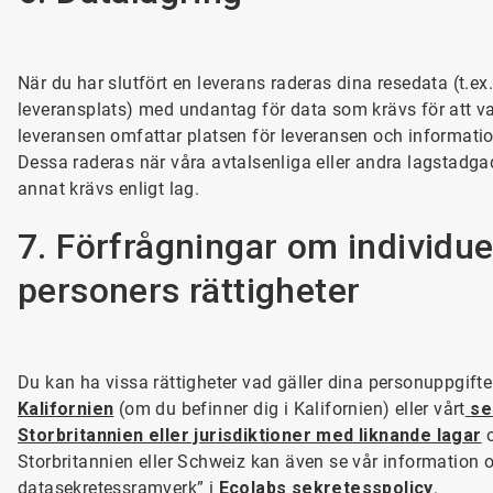
När du har slutfört en leverans raderas dina resedata (t.e
leveransplats) med undantag för data som krävs för att va
leveransen omfattar platsen för leveransen och informati
Dessa raderas när våra avtalsenliga eller andra lagstadgade
annat krävs enligt lag.
7. Förfrågningar om individue
personers rättigheter
Du kan ha vissa rättigheter vad gäller dina personuppgifte
Kalifornien
(om du befinner dig i Kalifornien) eller vårt
se
Storbritannien eller jurisdiktioner med liknande lagar
o
Storbritannien eller Schweiz kan även se vår information 
datasekretessramverk” i
Ecolabs sekretesspolicy
.